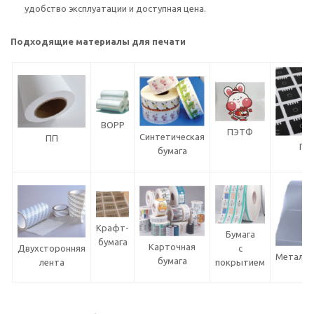
удобство эксплуатации и доступная цена.
Подходящие материалы для печати
BOPP
ПЭТФ
Синтетическая
ПП
Гля
бумага
б
Крафт-
Бумага
бумага
Карточная
Двухсторонняя
с
Металли
бумага
лента
покрытием