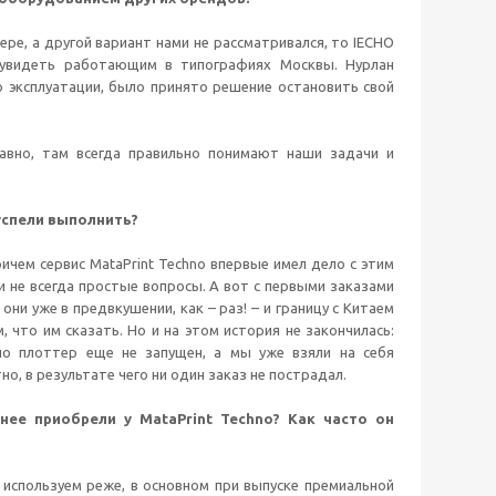
е, а другой вариант нами не рассматривался, то IECHO
и увидеть работающим в типографиях Москвы. Нурлан
о эксплуатации, было принято решение остановить свой
авно, там всегда правильно понимают наши задачи и
успели выполнить?
ичем сервис MataPrint Techno впервые имел дело с этим
 не всегда простые вопросы. А вот с первыми заказами
ни уже в предвкушении, как – раз! – и границу с Китаем
что им сказать. Но и на этом история не закончилась:
но плоттер еще не запущен, а мы уже взяли на себя
о, в результате чего ни один заказ не пострадал.
нее приобрели у MataPrint Techno? Как часто он
 используем реже, в основном при выпуске премиальной