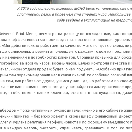
К 2016 году дилерами компании IECHO было установлено две с
плоттерной резки в более чем ста странах мира. Наибольшее
году введено в эксплуатацию на террито
niversal Print Media, несмотря на разницу во взглядах или, как гов
твом и эффективностью производства, постоянно повышая уровень 
. «Мы действительно работаем на качество – это не пустые слова, не
и до осмысленна, а результат очевиден: с каждым годом их предприя
ь к изменениям в потребностях клиентов. Странная привычка для босса
пографию за восемь часов, восемь часов, целью контроля качества и п
 начальником отдела продаж будет, о чем подумать. «Особенно приятн
рым там порекомендовали нас в связи с какой-то особенно сложной и
 на том, как работают другие, учимся у них – да, но работаем по-сво
ли, – не наш вариант: почти всегда у нас найдется альтернативное п
все, чтобы помочь нашим клиентам, если они в нас нуждаются, даже
нбердов – тоже нетипичный руководитель: именно в его кабинете живет
аренький принтер – бережно хранит в своем шкафу финансовый директ
ллег у Нурлана репутация перфекциониста и по-хорошему въедливого п
ая в каждую мелочь, смотреть, спрашивать, сравнивать и только пото