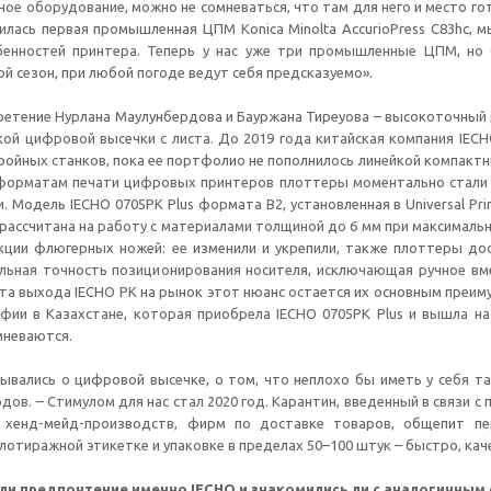
ое оборудование, можно не сомневаться, что там для него и место гот
вилась первая промышленная ЦПМ Konica Minolta AccurioPress C83hc,
бенностей принтера. Теперь у нас уже три промышленные ЦПМ, но 
й сезон, при любой погоде ведут себя предсказуемо».
ретение Нурлана Маулунбердова и Бауржана Тиреуова – высокоточны
ой цифровой высечки с листа. До 2019 года китайская компания IEC
ойных станков, пока ее портфолио не пополнилось линейкой компактн
форматам печати цифровых принтеров плоттеры моментально стали 
и. Модель IECHO 0705PK Plus формата В2, установленная в Universal P
, рассчитана на работу с материалами толщиной до 6 мм при максималь
укции флюгерных ножей: ее изменили и укрепили, также плоттеры д
ельная точность позиционирования носителя, исключающая ручное в
та выхода IECHO PK на рынок этот нюанс остается их основным преимущ
фии в Казахстане, которая приобрела IECHO 0705PK Plus и вышла на 
мневаются.
вались о цифровой высечке, о том, что неплохо бы иметь у себя тако
дов. – Стимулом для нас стал 2020 год. Карантин, введенный в связи 
о хенд-мейд-производств, фирм по доставке товаров, общепит п
лотиражной этикетке и упаковке в пределах 50–100 штук – быстро, кач
ли предпочтение именно IECHO и знакомились ли с аналогичным