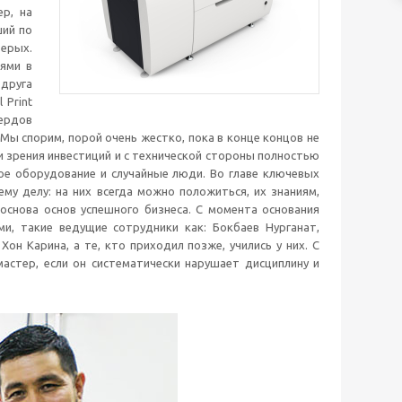
ер, на
ший по
терых.
лями в
 друга
 Print
ердов
Мы спорим, порой очень жестко, пока в конце концов не
и зрения инвестиций и с технической стороны полностью
ое оборудование и случайные люди. Во главе ключевых
ему делу: на них всегда можно положиться, их знаниям,
 основа основ успешного бизнеса. С момента основания
и, такие ведущие сотрудники как: Бокбаев Нурганат,
он Карина, а те, кто приходил позже, учились у них. С
астер, если он систематически нарушает дисциплину и