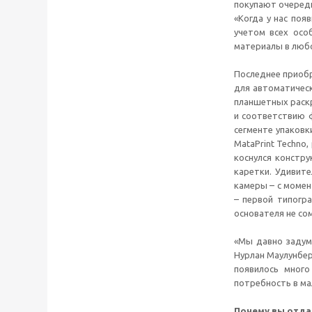
покупают очередн
«Когда у нас поя
учетом всех осо
материалы в любо
Последнее приоб
для автоматическ
планшетных раскр
и соответствию 
сегменте упаковк
MataPrint Techno
коснулся констр
каретки. Удивит
камеры – с момен
– первой типогра
основателя не со
«Мы давно задумы
Нурлан Маулунбер
появилось мног
потребность в ма
Почему вы отда