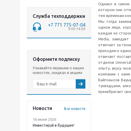
Однако в самом 
котором они отпе
Служба техподдержки
тем временам ком
Мы тогда занима
+7 771 775-07-04
одном лице, хор
9:00-18:00
каждая из сторон
Media, заведует
отвечает за техн
приходим к едино
отвечает постав
Оформите подписку
отделов Universa
Узнавайте первыми о наших
опыту, вкусу мож
новостях, скидках и акциях
компании с нами
Байгонысов Бауыр
тунеядцами, алко
пренебрегает свои
Новости
Все новости
16 июня 2026
Инвестируй в будущее!