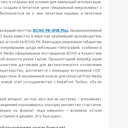
ово, и созданы все условия для наилучшей эксплуатации.
 мы создали в печатном цехе специальный микроклимат с
беспокоиться не о чем: печатные машины и печатные
й режущий плоттер
iECHO PK-0705 Plus
, предназначенный
HO была известна в мире как крупнейший производитель
ых устройств IECHO PK. Благодаря умеренным габаритам
популярными среди небольших типографий, особенно в
rint Media официальным поставщиком IECHO в Казахстане
ной скорости резки 1 м/сек. Прошлогодний апгрейд серии
ооснастили датчиками для автоматического отключения
мешательство, достигается с помощью встроенной CCD-
еством. В несомненной пользе для Universal Print Media
новый этап сотрудничества с MataPrint Techno, оба ее
й аппарат, но «час икс» все не наступал, – вспоминает
с пандемией коронавируса, породил множество стартапов:
ерешел на формат «еда навынос» – возникла острая
ественно и дешево. Это был шанс».
 оборудованием других брендов?