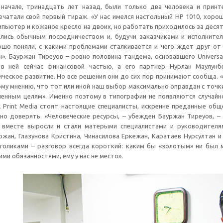
начале, тринадцать лет назад, были только два человека и принт
чатали свой первый тираж. «У нас имелся настольный HP 1010, хоро
пьютер и кожаное кресло на двоих, но работать приходилось за деся
лись обычным посредничеством и, будучи заказчиками и исполните
ошо поняли, с какими проблемами сталкивается и чего ждет друг от
». Бауржан Тиреуов – ровно половина тандема, основавшего Universal
 в ней сейчас финансовой частью, а его партнер Нурлан Маулунб
ическое развитие. Но все решения они до сих пор принимают сообща. «
му мнению, что тот или иной наш выбор максимально оправдан с точк
ленным целям». Именно поэтому в типографии не появляются случайн
l Print Media стоят настоящие специалисты, искренне преданные общ
но доверять. «Человеческие ресурсы, – убежден Бауржан Тиреуов, –
 вместе выросли и стали матерыми специалистами и руководителям
жан, Глазунова Кристина, Чинасилова Еркежан, Каратаев Нурсултан и Х
голиками – разговор всегда короткий: каким бы «золотым» ни был м
ми обязанностями, ему у нас не место».