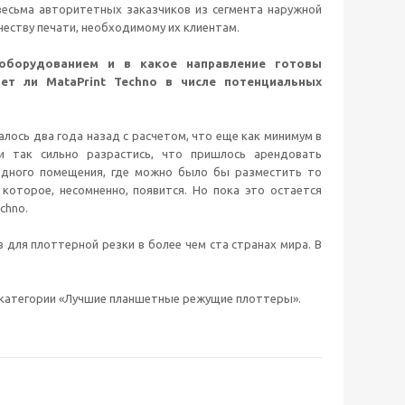
весьма авторитетных заказчиков из сегмента наружной
еству печати, необходимому их клиентам.
борудованием и в какое направление готовы
ет ли MataPrint Techno в числе потенциальных
талось два года назад с расчетом, что еще как минимум в
и так сильно разрастись, что пришлось арендовать
одного помещения, где можно было бы разместить то
 которое, несомненно, появится. Но пока это остается
chno.
 для плоттерной резки в более чем ста странах мира. В
в категории «Лучшие планшетные режущие плоттеры».