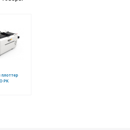
 плоттер
O PK