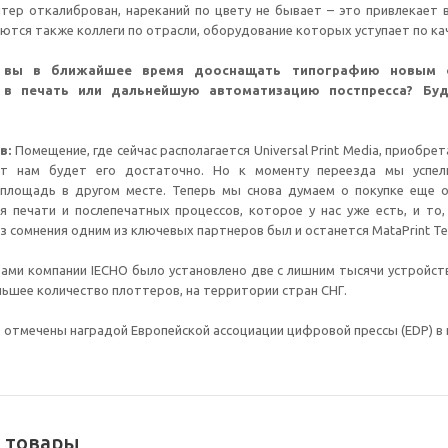
тер откалиброван, нареканий по цвету не бывает – это привлекает 
тся также коллеги по отрасли, оборудование которых уступает по кач
и вы в ближайшее время дооснащать типографию новым о
: в печать или дальнейшую автоматизацию постпресса? Буд
в:
Помещение, где сейчас располагается Universal Print Media, приобре
ет нам будет его достаточно. Но к моменту переезда мы успел
площадь в другом месте. Теперь мы снова думаем о покупке еще 
 печати и послепечатных процессов, которое у нас уже есть, и то,
з сомнения одним из ключевых партнеров был и останется MataPrint Te
рами компании IECHO было установлено две с лишним тысячи устройств
ольшее количество плоттеров, на территории стран СНГ.
 отмечены наградой Европейской ассоциации цифровой прессы (EDP) 
 товары