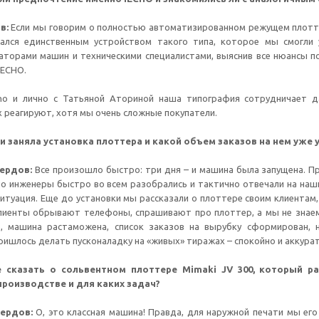
в:
Если мы говорим о полностью автоматизированном режущем плоттер
зался единственным устройством такого типа, которое мы смогл
аторами машин и техническими специалистами, выяснив все нюансы п
IECHO.
hno и лично с Татьяной Аториной наша типография сотрудничает д
х реагируют, хотя мы очень сложные покупатели.
 заняла установка плоттера и какой объем заказов на нем уже 
ердов:
Все произошло быстро: три дня – и машина была запущена. Пр
о инженеры быстро во всем разобрались и тактично отвечали на наши
итуация. Еще до установки мы рассказали о плоттере своим клиентам, о
лиенты обрывают телефоны, спрашивают про плоттер, а мы не знаем, 
ё, машина растаможена, список заказов на вырубку сформирован, 
ришлось делать пусконаладку на «живых» тиражах – спокойно и аккуратн
сказать о сольвентном плоттере Mimaki JV 300, который ра
производстве и для каких задач?
ердов:
О, это классная машина! Правда, для наружной печати мы его