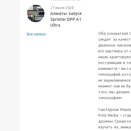
27 июля 2026
Алматы: запуск
Sprinter DPP A1
Ultra
Оба основателя U
Все записи
следят за качес
диапазон заказов
его партнера от 
ниши, адаптируяс
поступившие в ти
изменится – им с
типографий, кото
не зацикливаемся
момент они ни бы
того, мы делаем 
типография».
Сам Нурлан Маулу
Print Media – ст
дружны. Среди ко
изучать их, вник