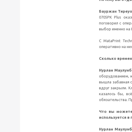
Бауржан Тиреуо
0705PK Plus ока
поговорил с опер
выбор именно на 
С MataPrint Tec
оперативно на ни
Сколько времени
Нурлан Маулунб
оборудованием, н
вышла забавная с
вдруг закрыли. К
казалось бы, вс
обязательства. П
Что вы можете 
используется в 
Нурлан Маулунб