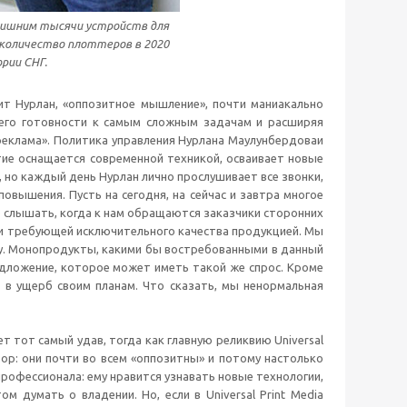
 лишним тысячи устройств для
 количество плоттеров в 2020
рии СНГ.
орит Нурлан, «оппозитное мышление», почти маниакально
его готовности к самым сложным задачам и расширяя
 реклама». Политика управления Нурлана Маулунбердоваи
тие оснащается современной техникой, осваивает новые
, но каждый день Нурлан лично прослушивает все звонки,
овышения. Пусть на сегодня, на сейчас и завтра многое
о слышать, когда к нам обращаются заказчики сторонних
ли требующей исключительного качества продукцией. Мы
ему. Монопродукты, какими бы востребованными в данный
редложение, которое может иметь такой же спрос. Кроме
 в ущерб своим планам. Что сказать, мы ненормальная
 тот самый удав, тогда как главную реликвию Universal
ор: они почти во всем «оппозитны» и потому настолько
рофессионала: ему нравится узнавать новые технологии,
м думать о владении. Но, если в Universal Print Media