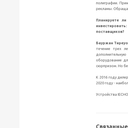
полиграфии. Прин
рекламы. Обращаю
Планируете л
инвестировать
поставщиков?
Бауржан Тиреуо
течение трех л
дополнительную 
оборудование для
сюрпризом. Но бе
К 2016 году диле
2020 году - наиб
Устройства IECHO
Связанные