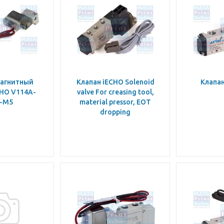
агнитный
Клапан iECHO Solenoid
Клапан
CHO V114A-
valve For creasing tool,
-M5
material pressor, EOT
dropping