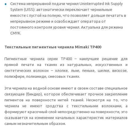
Система непрерывной подачи чернил Uninterrupted Ink Supply
System (UISS): автоматически переключает чернильные
емкости с пустой на полную, что позволяет дольше печатать в
непрерывном режиме и освобождает оператора от
постоянного контроля уровня чернил. Актуальна для режима
CMYK.
Текстильные пигментные чернила Mimaki TP400
Пигментные чернила серии TP400 – наилучшее решение для
прямой печати на тканях из натуральных, искусственных и
синтетических волокон – хлопке, льне, пеньке, шелке, вискозе,
полиэфире, полиамиде, смесовых тканях.
Эти чернила на водной основе имеют в своем составе специальное
связующее (биндер), которое обеспечивает прочное закрепление
пигментов на поверхности нитей тканей. Несмотря на то, что
чернила не имеют сродства с текстильными волокнами, а
формируют красочный слой непосредственно на поверхности, это
сказывается на изменении начальных характеристик материалов
самым незначительным образом.