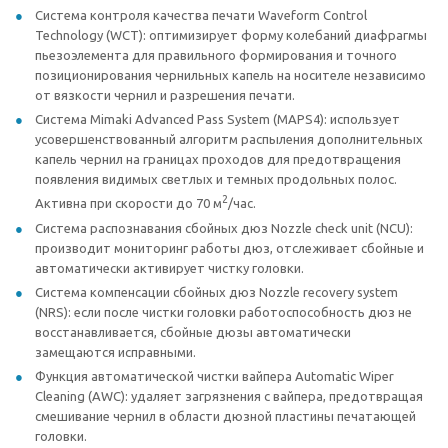
Система контроля качества печати Waveform Control
Technology (WCT): оптимизирует форму колебаний диафрагмы
пьезоэлемента для правильного формирования и точного
позиционирования чернильных капель на носителе независимо
от вязкости чернил и разрешения печати.
Система Mimaki Advanced Pass System (MAPS4): использует
усовершенствованный алгоритм распыления дополнительных
капель чернил на границах проходов для предотвращения
появления видимых светлых и темных продольных полос.
2
Активна при скорости до 70 м
/час.
Система распознавания сбойных дюз Nozzle check unit (NCU):
производит мониторинг работы дюз, отслеживает сбойные и
автоматически активирует чистку головки.
Система компенсации сбойных дюз Nozzle recovery system
(NRS): если после чистки головки работоспособность дюз не
восстанавливается, сбойные дюзы автоматически
замещаются исправными.
Функция автоматической чистки вайпера Automatic Wiper
Cleaning (AWC): удаляет загрязнения с вайпера, предотвращая
смешивание чернил в области дюзной пластины печатающей
головки.