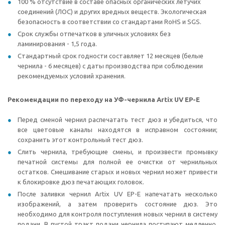
100 % отсутствие в составе опасных органических летучих
соединений (ЛОС) и других вредных веществ. Экологическая
безопасность в соответствии со стандартами RoHS и SGS.
Срок службы отпечатков в уличных условиях без
ламинирования - 1,5 года.
Стандартный срок годности составляет 12 месяцев (белые
чернила - 6 месяцев) с даты производства при соблюдении
рекомендуемых условий хранения.
Рекомендации по переходу на УФ-чернила Artix UV EP-E
Перед сменой чернил распечатать тест дюз и убедиться, что
все цветовые каналы находятся в исправном состоянии;
сохранить этот контрольный тест дюз.
Слить чернила, требующие смены, и произвести промывку
печатной системы для полной ее очистки от чернильных
остатков. Смешивание старых и новых чернил может привести
к блокировке дюз печатающих головок.
После заливки чернил Artix UV EP-E напечатать несколько
изображений, а затем проверить состояние дюз. Это
необходимо для контроля поступления новых чернил в систему
подачи. В пустой тракт подачи чернила поступают медленно,