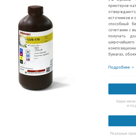
принтеров-к
отверждаютс
источников и 
способный б
сочетании с в
получать до
широчайшего 
композиционн
бумагах, обоях
Подробнее
Наши мене
и по
Реальные при