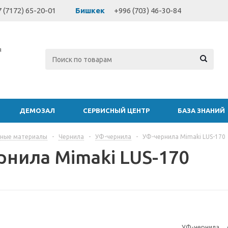
 (7172) 65-20-01
Бишкек
+996 (703) 46-30-84
я
ДЕМОЗАЛ
СЕРВИСНЫЙ ЦЕНТР
БАЗА ЗНАНИЙ
дные материалы
-
Чернила
-
УФ-чернила
-
УФ-чернила Mimaki LUS-170
рнила Mimaki LUS-170
УФ-чернила 