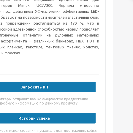
аттеров Mimaki UCJV300. Чернила мгновенно
я под действием УФ-излучения эффективных LED-
образуют на поверхности носителей эластичный слой,
ез повреждений растягиваться на 170 %, что в
ысокой адгезионной способностью чернил позволяет
лговечные отпечатки на рулонных материалах
ассортимента – различных баннерах, ПВХ, ПЭТ и
ых пленках, текстиле, тентовых тканях, холстах,
 и фресках.
Запросить КП
джеры отправят вам коммерческое предложение
дробную информацию по данному продукту
Истории успеха
меры использования, пусконаладки, достижения, кейсы