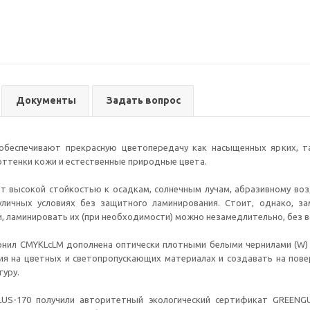
Документы
Задать вопрос
обеспечивают прекрасную цветопередачу как насыщенных ярких, т
ттенки кожи и естественные природные цвета.
т высокой стойкостью к осадкам, солнечным лучам, абразивному во
личных условиях без защитного ламинирования. Стоит, однако, за
, ламинировать их (при необходимости) можно незамедлительно, без
рнил CMYKLcLM дополнена оптически плотными белыми чернилами (W) 
ия на цветных и светопропускающих материалах и создавать на пов
уру.
LUS-170 получили авторитетный экологический сертификат GREEN