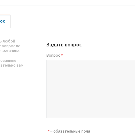
ос
ь любой
Задать вопрос
 вопрос по
е магазина.
Вопрос
*
рованные
зательно вам
– обязательные поля
*