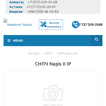
Алматы
+7 (727) 339-33-69
Астана
+7 (7172) 65-20-01
Бишкек
+996 (703) 46-30-84
Вызов
+7 727 339-3369
инженера
МЕНЮ
Каталог
-
СНПЧ
-
СНПЧ Napis II IP
СНПЧ Napis II IP