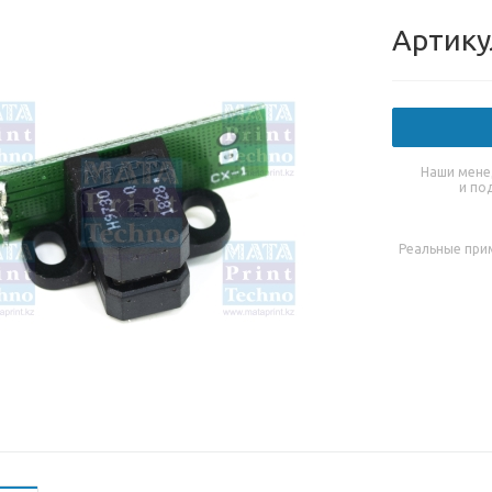
Артику
Наши мене
и по
Реальные при