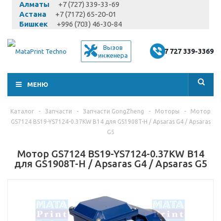
Алматы
+7 (727) 339-33-69
Астана
+7 (7172) 65-20-01
Бишкек
+996 (703) 46-30-84
Вызов
+7 727 339-3369
инженера
МЕНЮ
Каталог
-
Запчасти
-
Запчасти GongZheng
-
Моторы
-
Мотор
GS7124 BS19-YS7124-0.37KW B14 для GS1908T-H / Apsaras G4 / Apsaras
G5
Мотор GS7124 BS19-YS7124-0.37KW B14
для GS1908T-H / Apsaras G4 / Apsaras G5