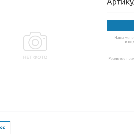
Артику
Наши мене
и по
Реальные при
ос