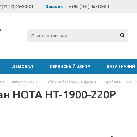
 (7172) 65-20-01
Бишкек
+996 (703) 46-30-84
я
ДЕМОЗАЛ
СЕРВИСНЫЙ ЦЕНТР
БАЗА ЗНАНИЙ
ти
-
Запчасти HOTA
-
Рабочие барабаны и фетры
-
Барабан HOTA HT-
ан HOTA HT-1900-220P