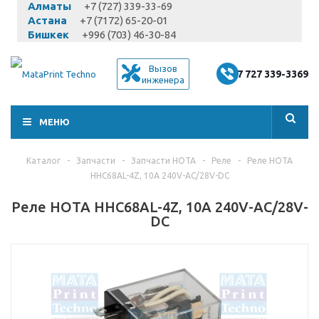
Алматы
+7 (727) 339-33-69
Астана
+7 (7172) 65-20-01
Бишкек
+996 (703) 46-30-84
Вызов
+7 727 339-3369
инженера
МЕНЮ
Каталог
-
Запчасти
-
Запчасти HOTA
-
Реле
-
Реле HOTA
HHC68AL-4Z, 10A 240V-AC/28V-DC
Реле HOTA HHC68AL-4Z, 10A 240V-AC/28V-
DC