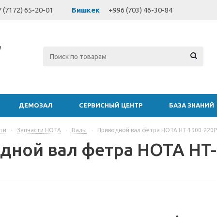
 (7172) 65-20-01
Бишкек
+996 (703) 46-30-84
я
ДЕМОЗАЛ
СЕРВИСНЫЙ ЦЕНТР
БАЗА ЗНАНИЙ
ти
-
Запчасти HOTA
-
Валы
-
Приводной вал фетра HOTA HT-1900-220P
дной вал фетра HOTA HT-