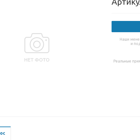
Артику
Наши мене
и по
Реальные при
ос