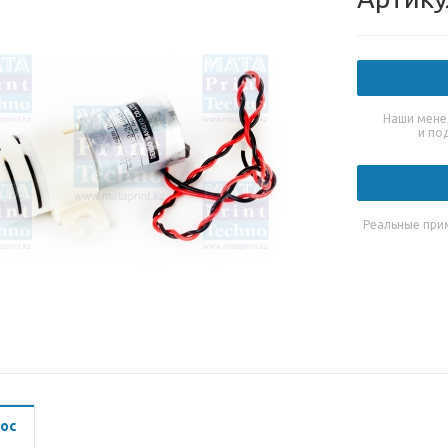
Наши мене
и по
Реальные при
ос