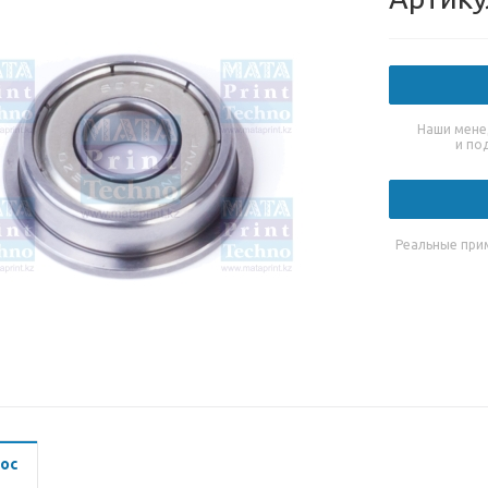
Наши мене
и по
Реальные при
ос