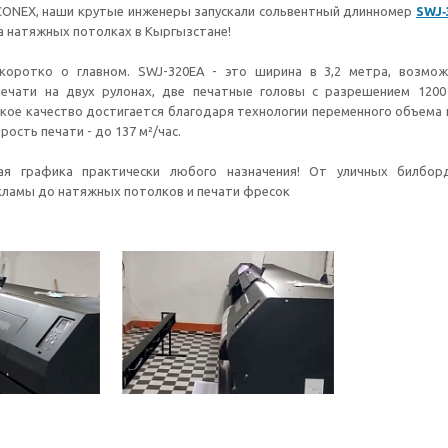
ONEX, наши крутые инженеры запускали сольвентный длинномер
SWJ‑
на натяжных потолках в Кыргызстане!
коротко о главном. SWJ-320EA - это ширина в 3,2 метра, возмож
ечати на двух рулонах, две печатные головы с разрешением 1200 
ое качество достигается благодаря технологии переменного объема 
ость печати - до 137 м²/час.
я графика практически любого назначения! От уличных билбор
кламы до натяжных потолков и печати фресок