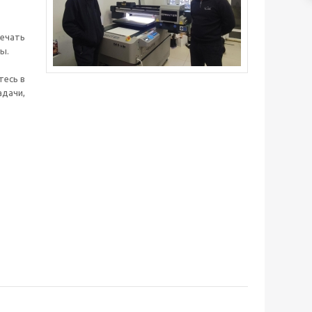
печать
ы.
тесь в
дачи,