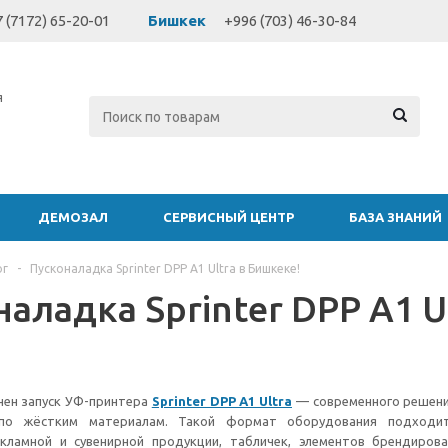
 (7172) 65-20-01
Бишкек
+996 (703) 46-30-84
я
ДЕМОЗАЛ
СЕРВИСНЫЙ ЦЕНТР
БАЗА ЗНАНИЙ
ог
-
Пусконаладка Sprinter DPP A1 Ultra в Бишкеке!
аладка Sprinter DPP A1 U
нен запуск УФ-принтера
Sprinter DPP A1 Ultra
— современного решени
по жёстким материалам. Такой формат оборудования подходи
кламной и сувенирной продукции, табличек, элементов брендирова