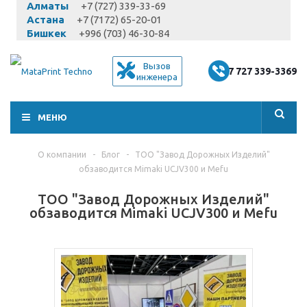
Алматы
+7 (727) 339-33-69
Астана
+7 (7172) 65-20-01
Бишкек
+996 (703) 46-30-84
Вызов
+7 727 339-3369
инженера
МЕНЮ
О компании
-
Блог
-
ТОО "Завод Дорожных Изделий"
обзаводится Mimaki UCJV300 и Mefu
ТОО "Завод Дорожных Изделий"
обзаводится Mimaki UCJV300 и Mefu