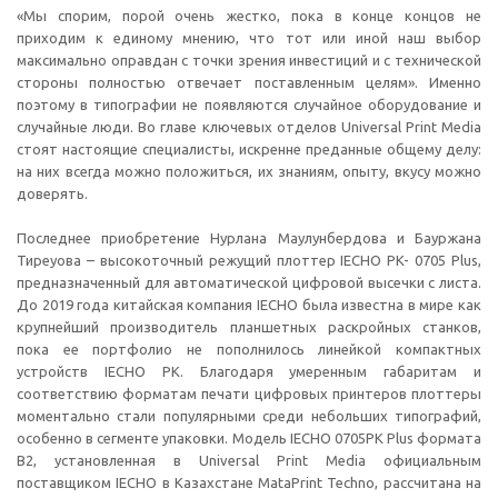
«Мы спорим, порой очень жестко, пока в конце концов не
приходим к единому мнению, что тот или иной наш выбор
максимально оправдан с точки зрения инвестиций и с технической
стороны полностью отвечает поставленным целям». Именно
поэтому в типографии не появляются случайное оборудование и
случайные люди. Во главе ключевых отделов Universal Print Media
стоят настоящие специалисты, искренне преданные общему делу:
на них всегда можно положиться, их знаниям, опыту, вкусу можно
доверять.
Последнее приобретение Нурлана Маулунбердова и Бауржана
Тиреуова – высокоточный режущий плоттер IECHO PK- 0705 Plus,
предназначенный для автоматической цифровой высечки с листа.
До 2019 года китайская компания IECHO была известна в мире как
крупнейший производитель планшетных раскройных станков,
пока ее портфолио не пополнилось линейкой компактных
устройств IECHO PK. Благодаря умеренным габаритам и
соответствию форматам печати цифровых принтеров плоттеры
моментально стали популярными среди небольших типографий,
особенно в сегменте упаковки. Модель IECHO 0705PK Plus формата
В2, установленная в Universal Print Media официальным
поставщиком IECHO в Казахстане MataPrint Techno, рассчитана на