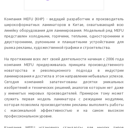
Компания MEFU (КНР) - ведущий разработчик и производитель
широкоформатных ламинаторов в Китае, охватывающий всю
линейку оборудования для ламинирования. Модельный ряд MEFU
представлен холодными, горячими, теплыми, односторонними и
двусторонними, рулонными и планшетными устройствами для
рынка рекламы, художественной графики и строительства.
На протяжении всех лет своей деятельности начиная с 2006 года
компания MEFU придерживалась принципа производственного
новаторства и революционного подхода в индустрии
ламинирования и достигла в этом направлении небывалых успехов.
Сегодня компанией запатентованы десятки уникальных
изобретений и технических решений, аналогов которым нет даже
у именитых мировых производителей. Примером тому может
служить первая модель ламинатора с режущими модулями,
которая позволила производителям рекламы выполнять работы
с максимальной эффективностью и на самом высоком
профессиональном уровне.
Компания MEFU установила стандарты для многих типов