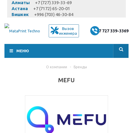
Алматы
+7 (727) 339-33-69
Астана
+7 (7172) 65-20-01
Бишкек
+996 (703) 46-30-84
Вызов
+7 727 339-3369
инженера
МЕНЮ
О компании
-
Бренды
MEFU