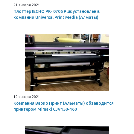
21 января 2021
Плоттер IECHO PK- 0705 Plus установлен в
компании Universal Print Media (Алматы)
10 января 2021
Компания Варио Принт (Альматы) обзаводится
принтером Mimaki CJV150-160